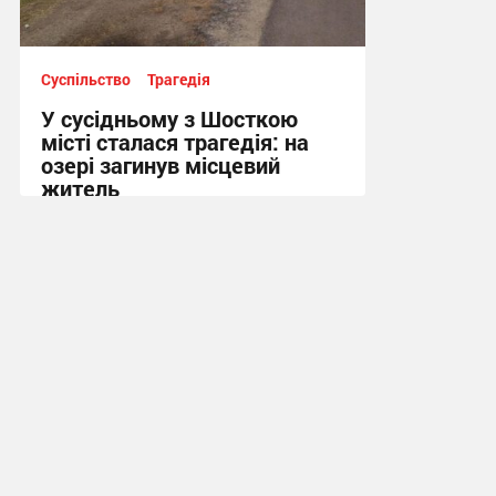
Суспільство
Трагедія
У сусідньому з Шосткою
місті сталася трагедія: на
озері загинув місцевий
житель
10:13 вчора