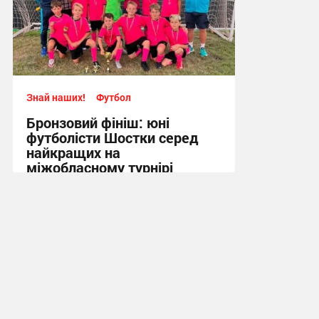
Знай наших!
Футбол
Бронзовий фініш: юні
футболісти Шостки серед
найкращих на
міжобласному турнірі
11:57, 4.08.2026