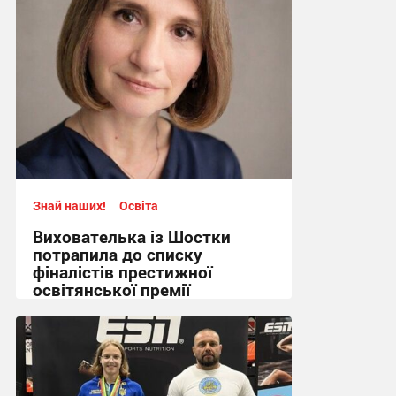
Знай наших!
Освіта
Вихователька із Шостки
потрапила до списку
фіналістів престижної
освітянської премії
14:12 вчора