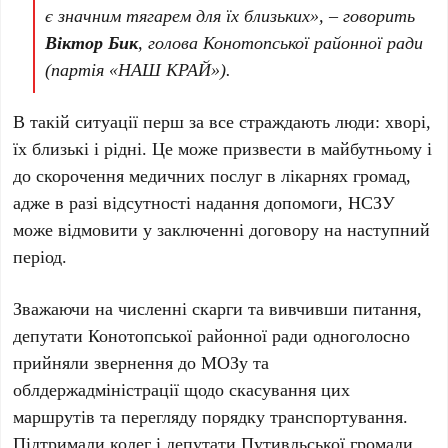
є значним тягарем для їх близьких
», – говорить
Віктор Бик
, голова Конотопської районної ради
(партія «НАШ КРАЙ»).
В такій ситуації перш за все страждають люди: хворі,
їх близькі і рідні. Це може призвести в майбутньому і
до скорочення медичних послуг в лікарнях громад,
адже в разі відсутності надання допомоги, НСЗУ
може відмовити у заключенні договору на наступний
період.
Зважаючи на численні скарги та вивчивши питання,
депутати Конотопської районної ради одноголосно
прийняли звернення до МОЗу та
облдержадміністрації щодо скасування цих
маршрутів та перегляду порядку транспортування.
Підтримали колег і депутати Путивльської громади.