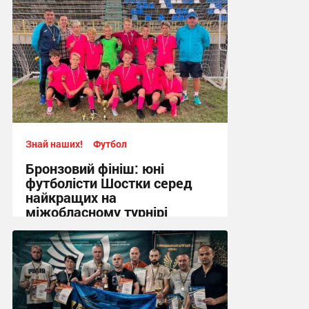
Знай наших!
Футбол
Бронзовий фініш: юні
футболісти Шостки серед
найкращих на
міжобласному турнірі
11:57, 4.08.2026