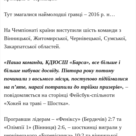
Тут змагалися наймолодші гравці – 2016 р. н…
На Чемпіонаті країни виступили шість команди з
Вінницької, Житомирської, Чернівецької, Сумської,
Закарпатської областей.
«Наша команда, КДЮСШ «Барса», все більше і
більше набуває досвіду. Півтора року потому
починали з восьмого місця, поступово підіймалися
на п’яте, наразі потрапили до трійки призерів»,
–
повідомляється на сторінці Фейсбук-спільноти
«Хокей на траві – Шостка».
Програвши лідерам – «Феніксу» (Бердичів) 2:7 та
«Олімпії 1» (Вінниця) 2:6, – шосткинці виграли у
чернівецького «Буревісника» 10:2 та вінницької