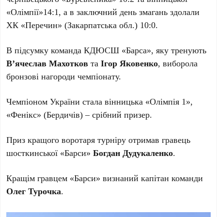
«Олімпії»14:1, а в заключний день змагань здолали
ХК «Перечин» (Закарпатська обл.) 10:0.
В підсумку команда КДЮСШ «Барса», яку тренують
В’ячеслав Махотков
та
Ігор Яковенко
, виборола
бронзові нагороди чемпіонату.
Чемпіоном України стала вінницька «Олімпія 1»,
«Фенікс» (Бердичів) – срібний призер.
Приз кращого воротаря турніру отримав гравець
шосткинської «Барси»
Богдан Дудукаленко
.
Кращім гравцем «Барси» визнаний капітан команди
Олег Турочка
.