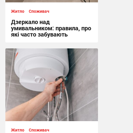
Житло
Споживач
Дзеркало над
умивальником: правила, про
які часто забувають
10:12, 24.06.2026
Житло
Споживач