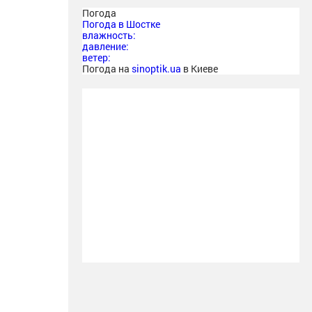
Погода
Погода в
Шостке
влажность:
давление:
ветер:
Погода на
sinoptik.ua
в Киеве