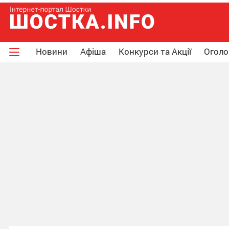
Новини
Афіша
Конкурси та Акції
Огол