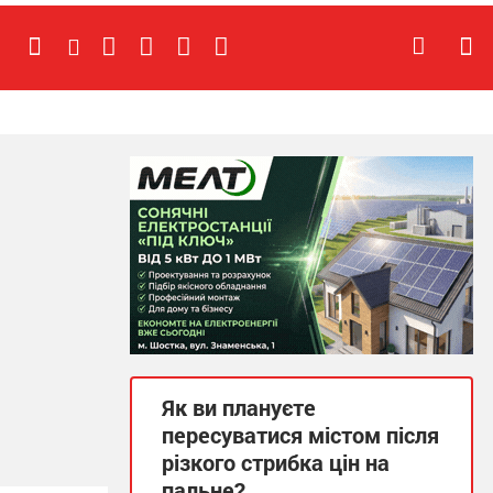
Як ви плануєте
пересуватися містом після
різкого стрибка цін на
пальне?