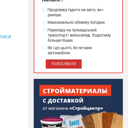
Продовжу їздити на авто, як і
раніше.
Максимально обмежу поїздки.
Пересяду на громадський
транспорт/ велосипед. Ходитиму
тися
більше пішки.
Як і до цього, бо не маю
автомобіля.