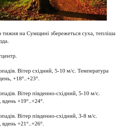
о тижня на Сумщині збережеться суха, тепліша
ода.
тцентр.
опадів. Вітер східний, 5-10 м/с. Температура
день, +18°..+23°.
опадів. Вітер південно-східний, 5-10 м/с.
 вдень +19°..+24°.
опадів. Вітер південно-східний, 3-8 м/с.
 вдень +21°..+26°.