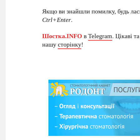
Якщо ви знайшли помилку, будь ласк
Ctrl+Enter
.
Шостка.INFO
в
Telegram
. Цікаві т
нашу
сторінку
!