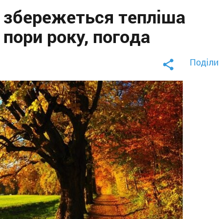
і збережеться тепліша
ї пори року, погода
Поділи