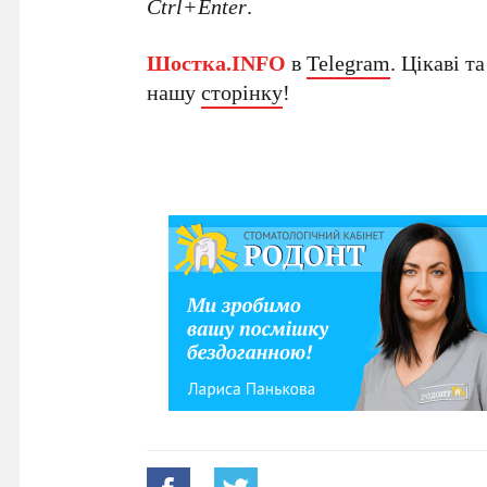
Ctrl+Enter
.
Шостка.INFO
в
Telegram
. Цікаві т
нашу
сторінку
!