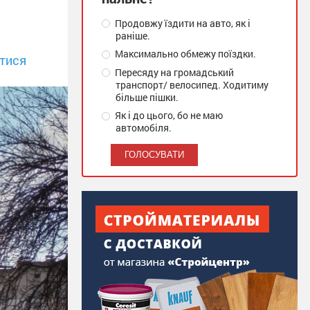
Продовжу їздити на авто, як і
раніше.
Максимально обмежу поїздки.
тися
Пересяду на громадський
транспорт/ велосипед. Ходитиму
більше пішки.
Як і до цього, бо не маю
автомобіля.