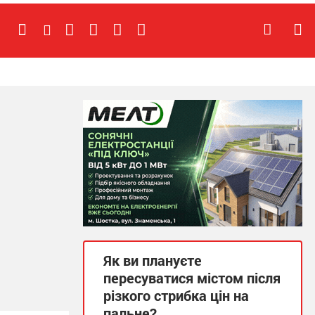
Як ви плануєте
пересуватися містом після
різкого стрибка цін на
пальне?