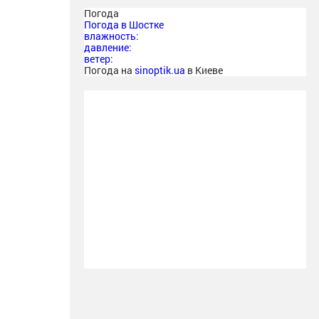
Погода
Погода в
Шостке
влажность:
давление:
ветер:
Погода на
sinoptik.ua
в Киеве