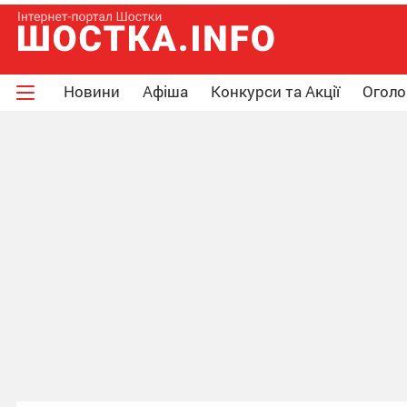
Новини
Афіша
Конкурси та Акції
Огол