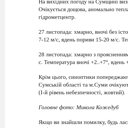
На вихідних погоду на Сумщині виз
Очікується дощова, аномально тепл
гідрометцентр.
27 листопада: хмарно, вночі без іст
7-12 м/с, вдень пориви 15-20 м/с. Те
28 листопада: хмарно з проясненнями
с. Температура вночі +2..+7°, вдень 
Крім цього, синоптики попереджают
Сумській області та м.Суми очікуют
(І-й рівень небезпечності, жовтий).
Головне фото: Микола Кожедуб
Якщо ви знайшли помилку, будь ласк