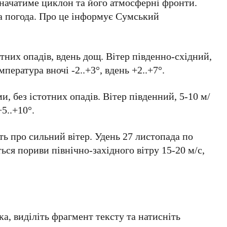
начатиме циклон та його атмосферні фронти.
а погода. Про це інформує Сумський
отних опадів, вдень дощ. Вітер південно-східний,
мпература вночі -2..+3°, вдень +2..+7°.
, без істотних опадів. Вітер південний, 5-10 м/
+5..+10°.
ь про сильний вітер. Удень 27 листопада по
ься пориви північно-західного вітру 15-20 м/с,
а, виділіть фрагмент тексту та натисніть