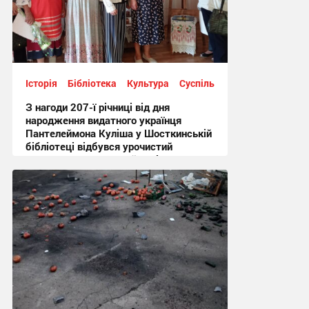
Історія
Бібліотека
Культура
Суспільство
З нагоди 207-ї річниці від дня
народження видатного українця
Пантелеймона Куліша у Шосткинській
бібліотеці відбувся урочистий
культурно-мистецький захід + Фото
12:44, 7.08.2026