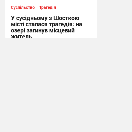
Суспільство
Трагедія
У сусідньому з Шосткою
місті сталася трагедія: на
озері загинув місцевий
житель
10:13, 7.08.2026