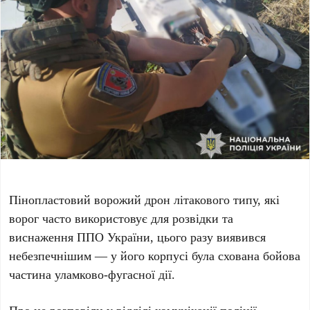
Пінопластовий ворожий дрон літакового типу, які
ворог часто використовує для розвідки та
виснаження ППО України, цього разу виявився
небезпечнішим — у його корпусі була схована бойова
частина уламково-фугасної дії.