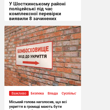
У Шосткинському районі
поліцейські під час
комплексної перевірки
виявили 8 зачинених
укриттів
15:36, 7.08.2026
Важливо
Безпека
Влада
Суспільство
Міський голова наголосив, що всі
укриття в громаді мають бути