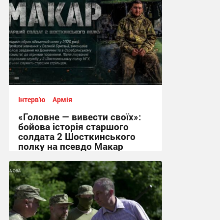
Інтерв'ю
Армія
«Головне — вивести своїх»:
бойова історія старшого
солдата 2 Шосткинського
полку на псевдо Макар
12:08, 3.08.2026