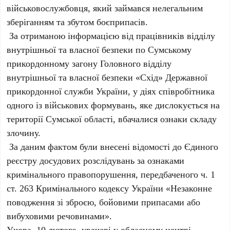
військовослужбовця, який займався нелегальним
зберіганням та збутом боєприпасів.
За отриманою інформацією від працівників відділу
внутрішньої та власної безпеки по Сумському
прикордонному загону Головного відділу
внутрішньої та власної безпеки «Схід» Державної
прикордонної служби України, у діях співробітника
одного із військових формувань, яке дислокується на
території Сумської області, вбачалися ознаки складу
злочину.
За даним фактом були внесені відомості до Єдиного
реєстру досудових розслідувань за ознаками
кримінального правопорушення, передбаченого ч. 1
ст. 263 Кримінального кодексу України «Незаконне
поводження зі зброєю, бойовими припасами або
вибуховими речовинами».
Учора, 10 лютого, увечері у обласному центрі,