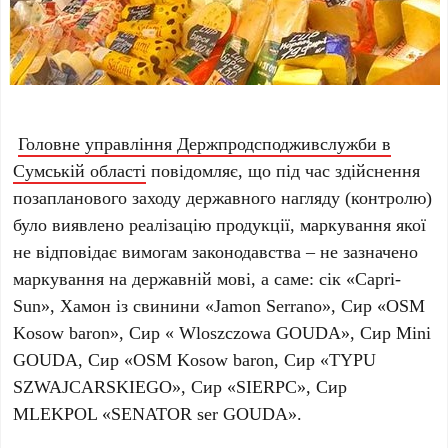
Головне управління Держпродсподживслужби в
Сумській області
повідомляє, що під час здійснення
позапланового заходу державного нагляду (контролю)
було виявлено реалізацію продукції, маркування якої
не відповідає вимогам законодавства – не зазначено
маркування на державній мові, а саме: сік «Capri-
Sun», Хамон із свинини «Jamon Serrano», Сир «OSM
Kosow baron», Сир « Wloszczowa GOUDA», Сир Mini
GOUDA, Сир «OSM Kosow baron, Сир «TYPU
SZWAJCARSKIEGO», Сир «SIERPC», Сир
MLEKPOL «SENATOR ser GOUDA».