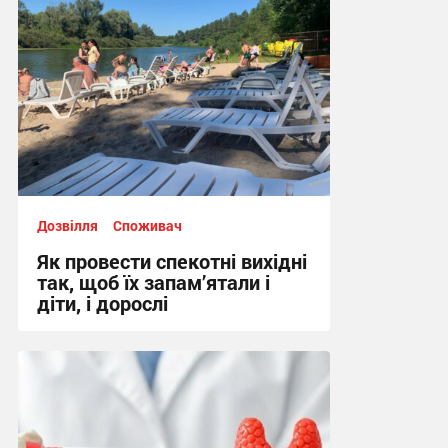
Дозвілля
Споживач
Як провести спекотні вихідні
так, щоб їх запам’ятали і
діти, і дорослі
10:02, 6.08.2026