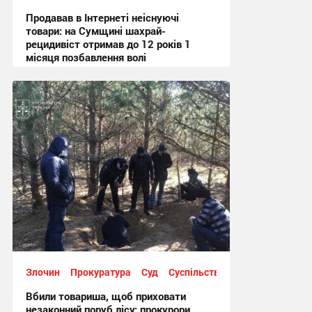
Продавав в Інтернеті неіснуючі
товари: на Сумщині шахрай-
рецидивіст отримав до 12 років 1
місяця позбавлення волі
12:25, 4.08.2026
Злочин
Прокуратура
Суд
Суспільство
Вбили товариша, щоб приховати
незаконний поруб лісу: прокурори