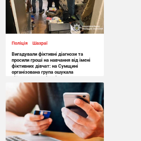
Поліція
Шахраї
Вигадували фіктивні діагнози та
просили гроші на навчання від імені
фіктивних дівчат: на Сумщині
організована група ошукала
військовослужбовців на понад
мільйон гривень
14:41 сьогодні