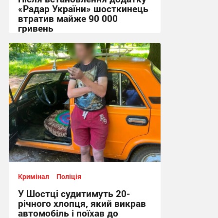
«Радар України» шосткинець
втратив майже 90 000
гривень
11:44, 7.08.2026
Кримінал
Поліція
У Шостці судитимуть 20-
річного хлопця, який викрав
автомобіль і поїхав до