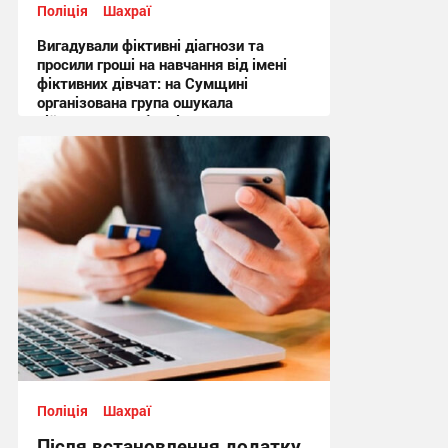
Поліція
Шахраї
Вигадували фіктивні діагнози та
просили гроші на навчання від імені
фіктивних дівчат: на Сумщині
організована група ошукала
військовослужбовців на понад
мільйон гривень
14:41, 7.08.2026
Поліція
Шахраї
Після встановлення додатку