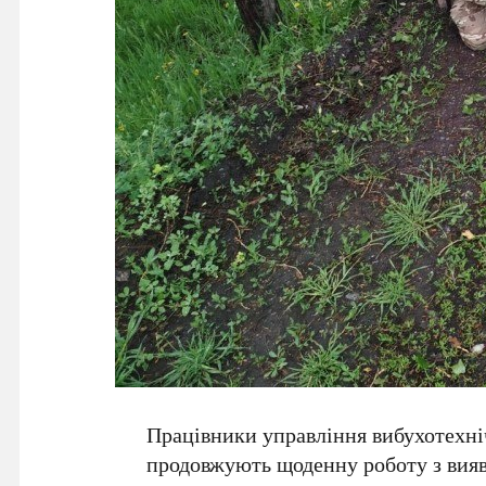
Працівники управління вибухотехні
продовжують щоденну роботу з вияв