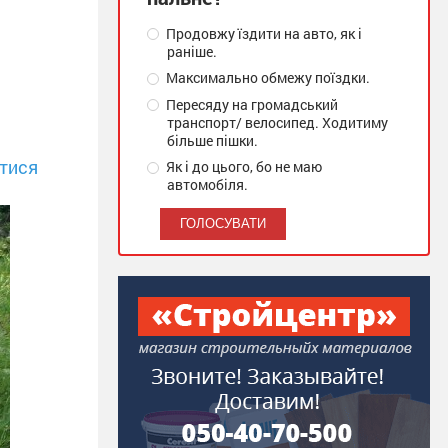
Продовжу їздити на авто, як і
раніше.
Максимально обмежу поїздки.
Пересяду на громадський
транспорт/ велосипед. Ходитиму
більше пішки.
тися
Як і до цього, бо не маю
автомобіля.