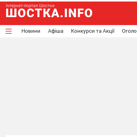
Новини
Афіша
Конкурси та Акції
Огол