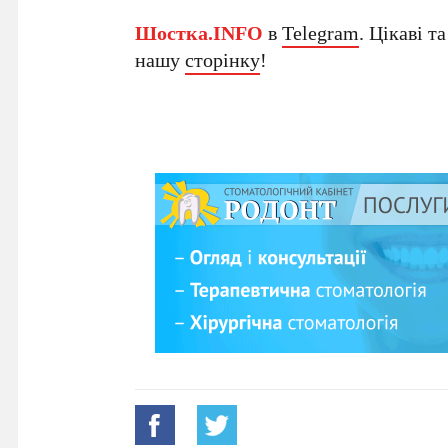
Шостка.INFO
в
Telegram
. Цікаві т
нашу
сторінку
!