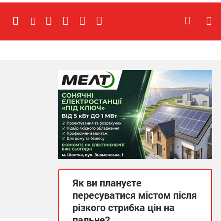
Як ви плануєте
пересуватися містом після
різкого стрибка цін на
пальне?