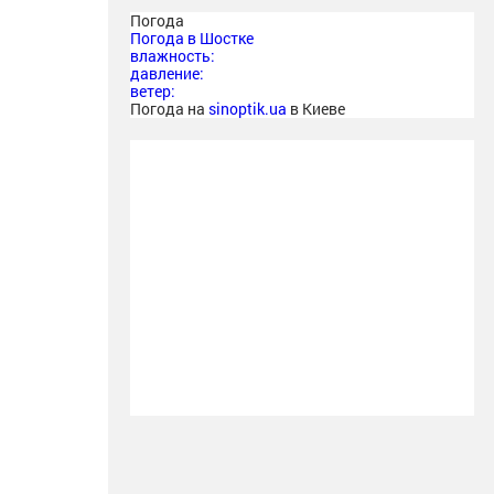
Погода
Погода в
Шостке
влажность:
давление:
ветер:
Погода на
sinoptik.ua
в Киеве