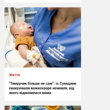
07:01, 3.03.2026
Життя
“Тимурчик більше не сам”: із Сумщини
евакуювали важкохворе немовля, від
якого відмовилася мама