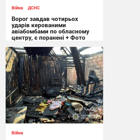
Війна
ДСНС
Ворог завдав чотирьох
ударів керованими
авіабомбами по обласному
центру, є поранені + Фото
09:18 сьогодні
Війна