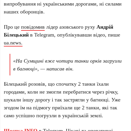
випробування ні українськими дорогами, ні силами
наших оборонців.
Про це
повідомив
лідер азовського руху
Андрій
Білецький
в Telegram, опублікувавши відео, пише
ua.news.
«На Сумщині вже чотири танки орків загрузли
в багнюці», — написав він.
Білецький розовів, що спочатку 2 танки їхали
городами, коли не змогли перебратися через річку,
шукали іншу дорогу і так застрягли у багнюці. Уже
згодом їм на підмогу приїхали ще 2 танки, які так
само успішно погрузли в українській землі.
Шостка.INFO
в
Telegram
. Цікаві та оперативні