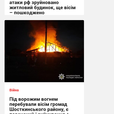
атаки рф зруйновано
житловий будинок, ще вісім
– пошкоджено
09:26 вчора
Війна
Під ворожим вогнем
перебували вісім громад
Шосткинського району, є