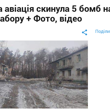
 авіація скинула 5 бомб н
абору + Фото, відео
Поділи