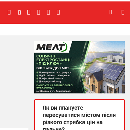
Як ви плануєте
пересуватися містом після
різкого стрибка цін на
пальне?