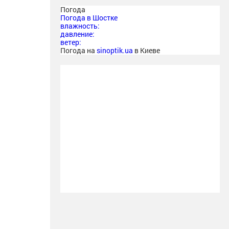
Погода
Погода в
Шостке
влажность:
давление:
ветер:
Погода на
sinoptik.ua
в Киеве