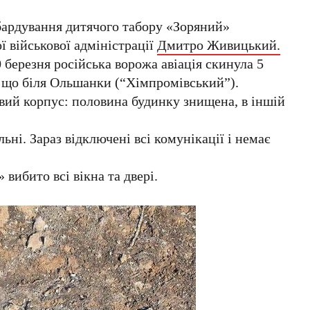
бардування дитячого табору «Зоряний»
ї військової адміністрації
Дмитро Живицький.
0 березня російська ворожа авіація скинула 5
, що біля Ольшанки (“Хімпромівський”).
ий корпус: половина будинку знищена, в іншій
ні. Зараз відключені всі комунікації і немає
 вибито всі вікна та двері.