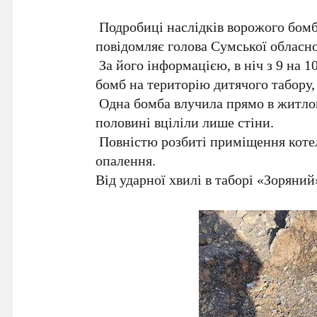
Подробиці наслідків ворожого бом
повідомляє голова Сумської обласно
За його інформацією, в ніч з 9 на 1
бомб на територію дитячого табору
Одна бомба влучила прямо в житлов
половині вціліли лише стіни.
Повністю розбиті приміщення котель
опалення.
Від ударної хвилі в таборі «Зоряний»