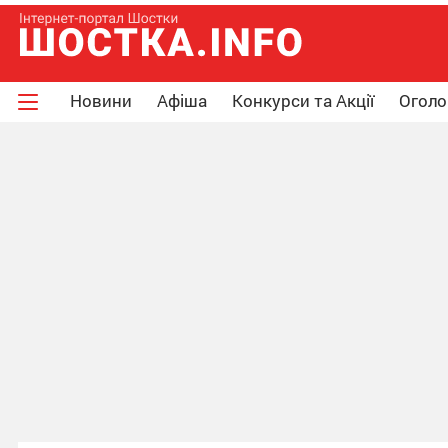
Новини
Афіша
Конкурси та Акції
Огол