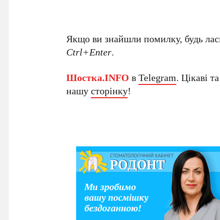
Якщо ви знайшли помилку, будь ласк
Ctrl+Enter
.
Шостка.INFO
в
Telegram
. Цікаві т
нашу
сторінку
!