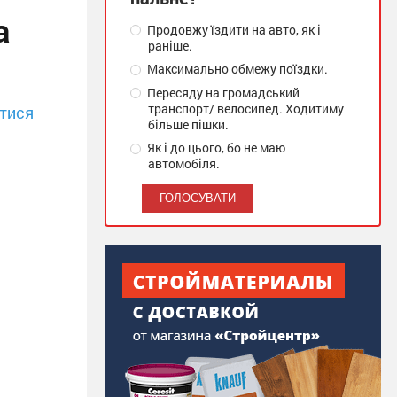
а
Продовжу їздити на авто, як і
раніше.
Максимально обмежу поїздки.
Пересяду на громадський
транспорт/ велосипед. Ходитиму
тися
більше пішки.
Як і до цього, бо не маю
автомобіля.