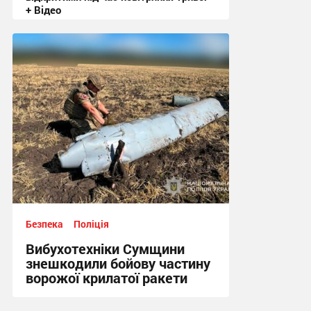
+ Відео
20:50, 3.08.2026
Безпека
Поліція
Вибухотехніки Сумщини
знешкодили бойову частину
ворожої крилатої ракети