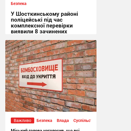
Безпека
У Шосткинському районі
поліцейські під час
комплексної перевірки
виявили 8 зачинених
укриттів
15:36, 7.08.2026
Важливо
Безпека
Влада
Суспільство
Міський голова наголосив, що всі