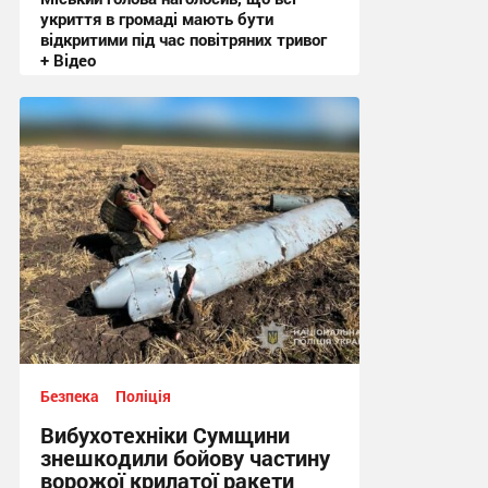
укриття в громаді мають бути
відкритими під час повітряних тривог
+ Відео
20:50, 3.08.2026
Безпека
Поліція
Вибухотехніки Сумщини
знешкодили бойову частину
ворожої крилатої ракети