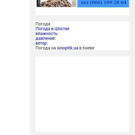
Погода
Погода в
Шостке
влажность:
давление:
ветер:
Погода на
sinoptik.ua
в Киеве