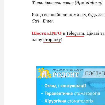
Фото ілюстративне (АрміяInform)
Якщо ви знайшли помилку, будь ласк
Ctrl+Enter
.
Шостка.INFO
в
Telegram
. Цікаві т
нашу
сторінку
!