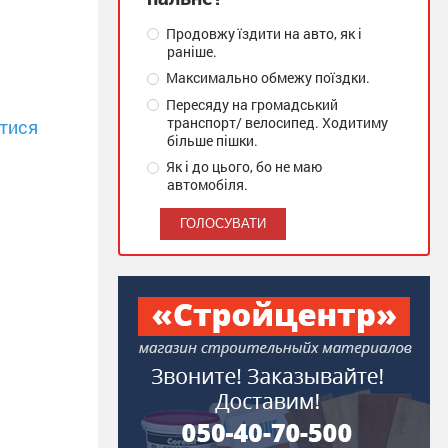
Продовжу їздити на авто, як і
раніше.
Максимально обмежу поїздки.
Пересяду на громадський
транспорт/ велосипед. Ходитиму
тися
більше пішки.
Як і до цього, бо не маю
автомобіля.