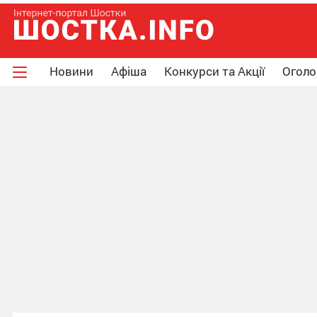
Новини
Афіша
Конкурси та Акції
Огол