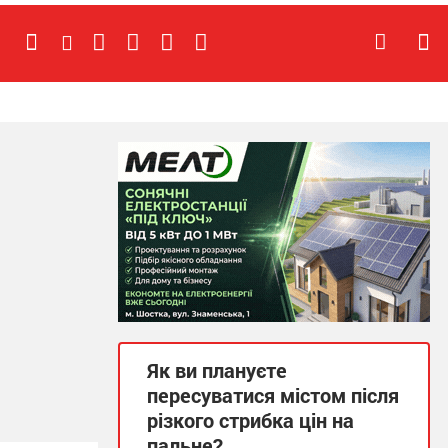
Як ви плануєте
пересуватися містом після
різкого стрибка цін на
пальне?