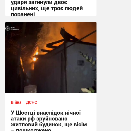
удари загинули двоє
цивільних, ще троє людей
поранені
14:12 вчора
Війна
ДСНС
У Шостці внаслідок нічної
атаки рф зруйновано
житловий будинок, ще вісім
– пошкоджено