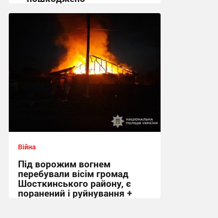
09:26 вчора
Війна
Під ворожим вогнем
перебували вісім громад
Шосткинського району, є
поранений і руйнування +
Фото