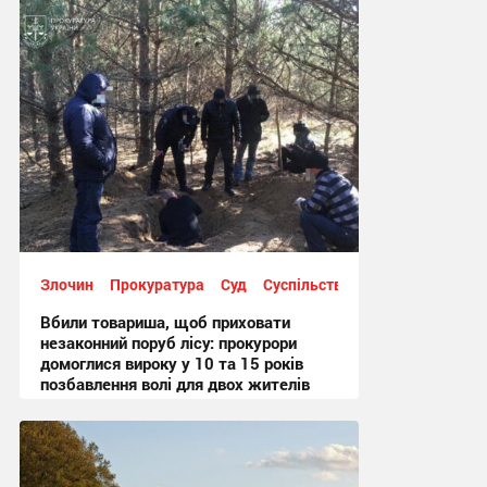
12:25, 4.08.2026
Злочин
Прокуратура
Суд
Суспільство
Вбили товариша, щоб приховати
незаконний поруб лісу: прокурори
домоглися вироку у 10 та 15 років
позбавлення волі для двох жителів
Шостки
14:47, 3.08.2026