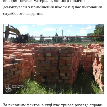
використовував матеріали, які його підлеглі
демонтували з приміщення школи під час виконання
службового завдання.
За вказаним фактом в суді вже триває розгляд справи