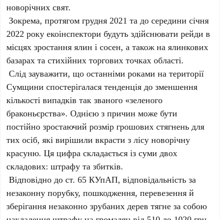
новорічних свят.
Зокрема, протягом грудня 2021 та до середини січня
2022 року екоінспектори будуть здійснювати рейди в
місцях зростання ялин і сосен, а також на ялинкових
базарах та стихійних торгових точках області.
Слід зауважити, що останніми роками на території
Сумщини спостерігалася тенденція до зменшення
кількості випадків так званого «зеленого
браконьєрства». Однією з причин може бути
постійно зростаючий розмір грошових стягнень для
тих осіб, які вирішили вкрасти з лісу новорічну
красуню. Ця цифра складається із суми двох
складових: штрафу та збитків.
Відповідно до ст. 65 КУпАП, відповідальність за
незаконну порубку, пошкодження, перевезення й
зберігання незаконно зрубаних дерев тягне за собою
накладення штрафу на громадян від 510 до 1020 грн.,