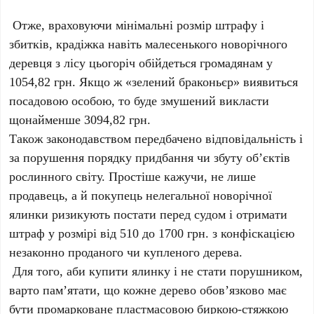
Отже, враховуючи мінімальні розмір штрафу і
збитків, крадіжка навіть малесенького новорічного
деревця з лісу цьогоріч обійдеться громадянам у
1054,82 грн. Якщо ж «зелений браконьєр» виявиться
посадовою особою, то буде змушений викласти
щонайменше 3094,82 грн.
Також законодавством передбачено відповідальність і
за порушення порядку придбання чи збуту об’єктів
рослинного світу. Простіше кажучи, не лише
продавець, а й покупець нелегальної новорічної
ялинки ризикують постати перед судом і отримати
штраф у розмірі від 510 до 1700 грн. з конфіскацією
незаконно проданого чи купленого дерева.
Для того, аби купити ялинку і не стати порушником,
варто пам’ятати, що кожне дерево обов’язково має
бути промарковане пластмасовою биркою-стяжкою