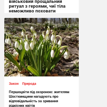
військовий прощальний
ритуал з героями, чиї тіла
неможливо поховати
17:12, 14.05.2026
Закон
Природа
Першоцвіти під охороною: жителям
Шосткинщини нагадують про
відповідальність за зривання
рідкісних квітів