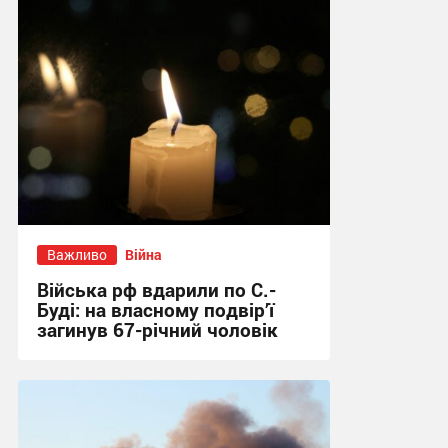
Важливо
Війна
Війська рф вдарили по С.-
Буді: на власному подвір’ї
загинув 67-річний чоловік
21:31 вчора