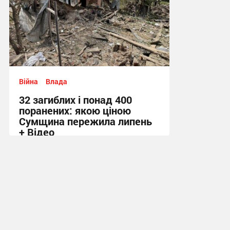
Війна
Влада
32 загиблих і понад 400
поранених: якою ціною
Сумщина пережила липень
+ Відео
11:58 вчора