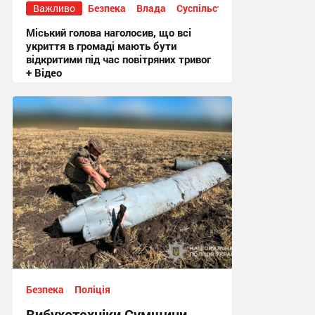
Важливо
Безпека
Влада
Суспільство
Міський голова наголосив, що всі
укриття в громаді мають бути
відкритими під час повітряних тривог
+ Відео
20:50, 3.08.2026
Безпека
Поліція
Вибухотехніки Сумщини