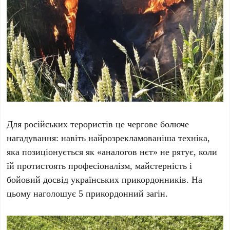
Для російських терористів це чергове болюче
нагадування: навіть найрозрекламованіша техніка,
яка позиціонується як «аналогов нєт» не рятує, коли
їй протистоять професіоналізм, майстерність і
бойовий досвід українських прикордонників. На
цьому наголошує 5 прикордонний загін.