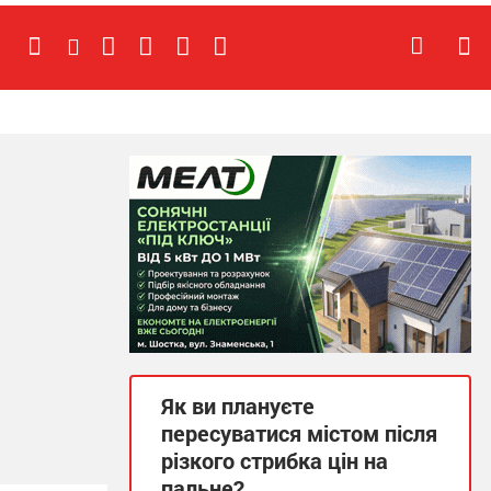
Як ви плануєте
пересуватися містом після
різкого стрибка цін на
пальне?