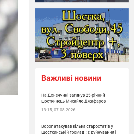
Важливі новини
На Донеччині загинув 25-річний
шосткинець Михайло Джафаров
13:15, 07.08.2026
Ворог атакував кілька старостатів у
Шосткинській громаді: є руйнування і