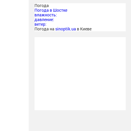
Погода
Погода в
Шостке
влажность:
давление:
ветер:
Погода на
sinoptik.ua
в Киеве