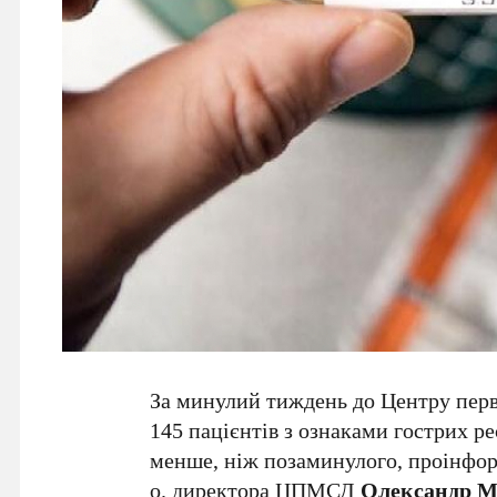
За минулий тиждень до Центру перв
145 пацієнтів з ознаками гострих р
менше, ніж позаминулого, проінформ
о. директора ЦПМСД
Олександр М