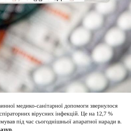
инної медико-санітарної допомоги звернулося
еспіраторних вірусних інфекцій. Це на 12,7 %
ував під час сьогоднішньої апаратної наради в.
азур
.