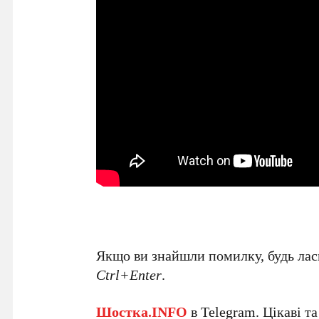
Якщо ви знайшли помилку, будь ласк
Ctrl+Enter
.
Шостка.INFO
в
Telegram
. Цікаві т