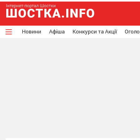
Новини
Афіша
Конкурси та Акції
Огол