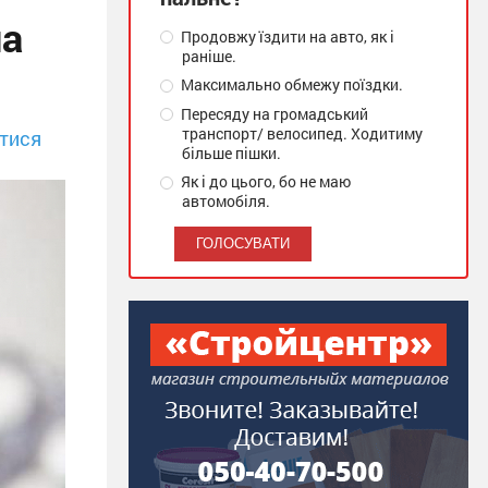
на
Продовжу їздити на авто, як і
раніше.
Максимально обмежу поїздки.
Пересяду на громадський
транспорт/ велосипед. Ходитиму
тися
більше пішки.
Як і до цього, бо не маю
автомобіля.