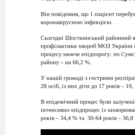
Він повідомив, що 1 пацієнт перебу
коронавірусною інфекцією.
Сьогодні Шосткинський районний в
профілактики хвороб МОЗ України п
процесу нижче епідпорогу: по Сумс
району – на 66,2 %.
У нашій громаді з гострими респір
28 осіб, із них діти до 17 років – 19
В епідемічний процес були залучені 
інтенсивно епідпроцес із захворюван
років – 34,4 % та 30-64 років – 36,8