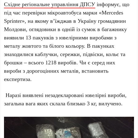
Східне регіональне управління ДПСУ
інформує, що
п
ід час перевірки мікроавтобуса марки «Mercedes
Sprinter», на якому в’їжджав в Україну громадянин
Молдови, оглядовики в одній із сумок в багажнику
виявили 13 пакунків з ювелірними виробами з
металу жовтого та білого кольору. В пакунках
знаходилися каблучки, сережки, підвіски, кольє та
брошки – всього 1218 виробів. Чи є серед них
вироби з дорогоцінних металів, встановить
експертиза.
Наразі виявлені незадекларовані ювелірні вироби,
загальна вага яких склала близько 3 кг, вилучено.