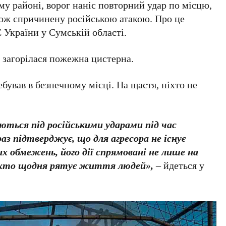
му районі, ворог наніс повторний удар по місцю,
ож спричинену російською атакою. Про це
України у Сумській області.
 загорілася пожежна цистерна.
бував в безпечному місці. На щастя, ніхто не
ться під російськими ударами під час
раз підтверджує, що для агресора не існує
 обмежень, його дії спрямовані не лише на
, хто щодня рятує життя людей»,
– йдеться у