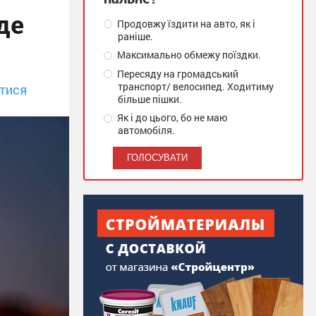
де
Продовжу їздити на авто, як і
раніше.
Максимально обмежу поїздки.
Пересяду на громадський
транспорт/ велосипед. Ходитиму
тися
більше пішки.
Як і до цього, бо не маю
автомобіля.