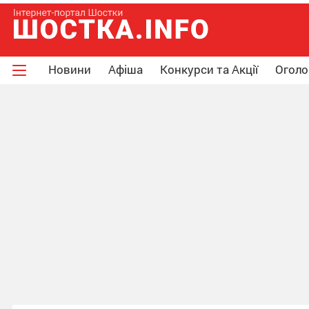
Новини
Афіша
Конкурси та Акції
Огол