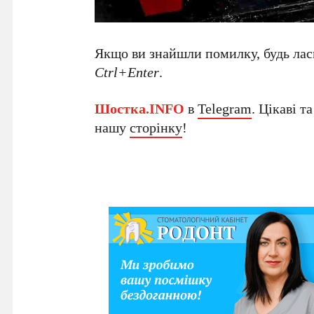
Якщо ви знайшли помилку, будь ласк
Ctrl+Enter
.
Шостка.INFO
в
Telegram
. Цікаві т
нашу
сторінку
!