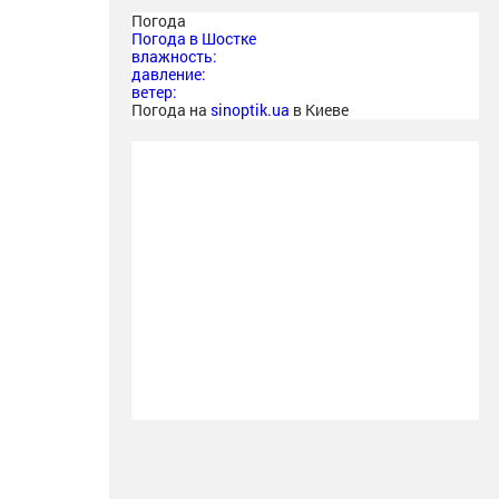
Погода
Погода в
Шостке
влажность:
давление:
ветер:
Погода на
sinoptik.ua
в Киеве