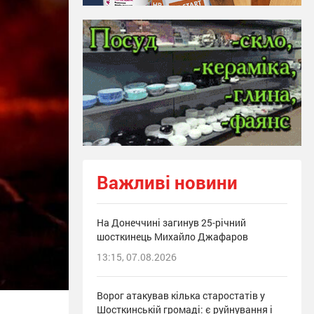
Важливі новини
На Донеччині загинув 25-річний
шосткинець Михайло Джафаров
13:15, 07.08.2026
Ворог атакував кілька старостатів у
Шосткинській громаді: є руйнування і