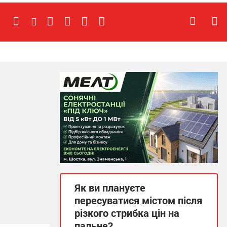
Як ви плануєте
пересуватися містом після
різкого стрибка цін на
пальне?