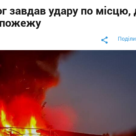
г завдав удару по місцю, 
 пожежу
Поділи