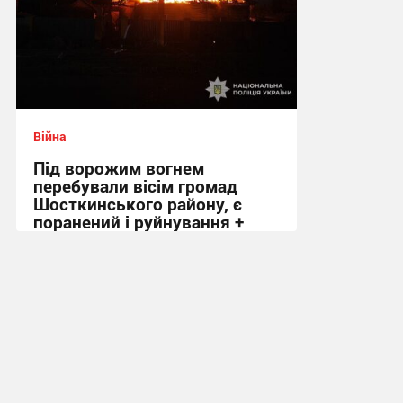
Війна
Під ворожим вогнем
перебували вісім громад
Шосткинського району, є
поранений і руйнування +
Фото
09:12 вчора