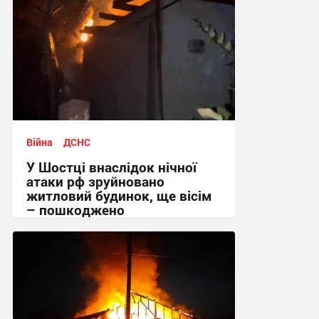
Війна
ДСНС
У Шостці внаслідок нічної
атаки рф зруйновано
житловий будинок, ще вісім
– пошкоджено
09:26 вчора