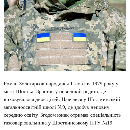
Роман Золотарьов народився 1 жовтня 1979 року у
місті Шостка. Зростав у невеликій родині, де
виховувалося двоє дітей. Навчався у Шосткинській
загальноосвітній школі №9, де здобув неповну
середню освіту. Згодом юнак отримав спеціальність
газозварювальника у Шосткинському ПТУ №19.