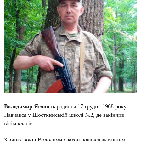
Володимир Яглов
народився 17 грудня 1968 року.
Навчався у Шосткинській школі №2, де закінчив
вісім класів.
З юних років Володимир захоплювався активним