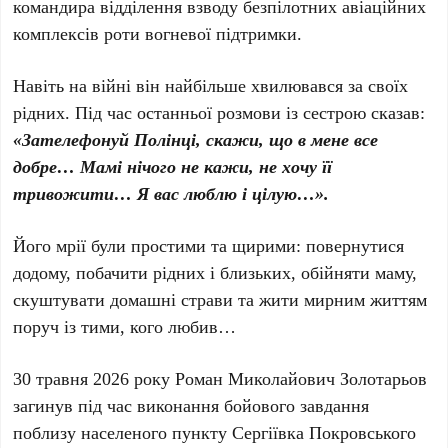
командира відділення взводу безпілотних авіаційних
комплексів роти вогневої підтримки.
Навіть на війні він найбільше хвилювався за своїх
рідних. Під час останньої розмови із сестрою сказав:
«Зателефонуй Полінці, скажи, що в мене все
добре… Мамі нічого не кажи, не хочу її
тривожити… Я вас люблю і цілую…».
Його мрії були простими та щирими: повернутися
додому, побачити рідних і близьких, обійняти маму,
скуштувати домашні страви та жити мирним життям
поруч із тими, кого любив…
30 травня 2026 року Роман Миколайович Золотарьов
загинув під час виконання бойового завдання
поблизу населеного пункту Сергіївка Покровського