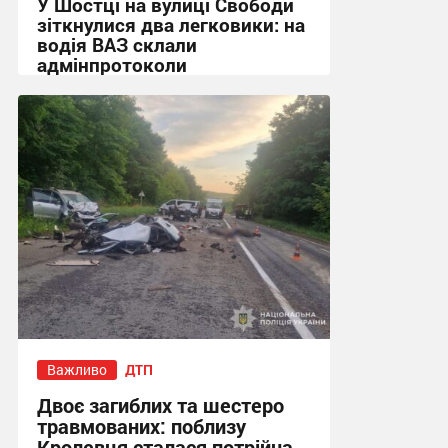
У Шостці на вулиці Свободи
зіткнулися два легковики: на
водія ВАЗ склали
адмінпротоколи
12:10, 29.07.2026
Важливо
ДТП
Двоє загиблих та шестеро
травмованих: поблизу
Кролевця сталася потрійна