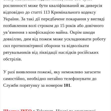
рослинності може бути кваліфікований як диверсія
відповідно до статті 113 Кримінального кодексу
України. За такі дії передбачене покарання у вигляді
позбавлення волі строком до 15 років або довічного
ув’язнення з конфіскацією майна. Окрім шкоди
довкіллю, дим від пожеж може ускладнювати роботу
сил протиповітряної оборони та відволікати
рятувальників від ліквідації наслідків російських
обстрілів.
У разі виявлення пожежі, яку неможливо загасити
самостійно, необхідно негайно телефонувати до
Служби порятунку за номером
101
.
Шостка.INFO
в
Telegram
. Цікаві та оперативні