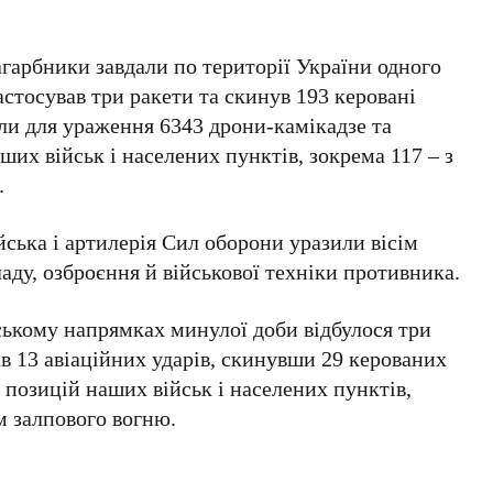
гарбники завдали по території України одного
застосував три ракети та скинув 193 керовані
или для ураження 6343 дрони-камікадзе та
ших військ і населених пунктів, зокрема 117 – з
.
ійська і артилерія Сил оборони уразили вісім
аду, озброєння й військової техніки противника.
ькому напрямках минулої доби відбулося три
ав 13 авіаційних ударів, скинувши 29 керованих
 позицій наших військ і населених пунктів,
м залпового вогню.