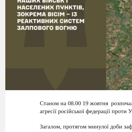
Станом на 08.00 19 жовтня розпоча
агресії російської федерації проти 
Загалом, протягом минулої доби заф