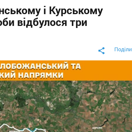
нському і Курському
би відбулося три
Поділи