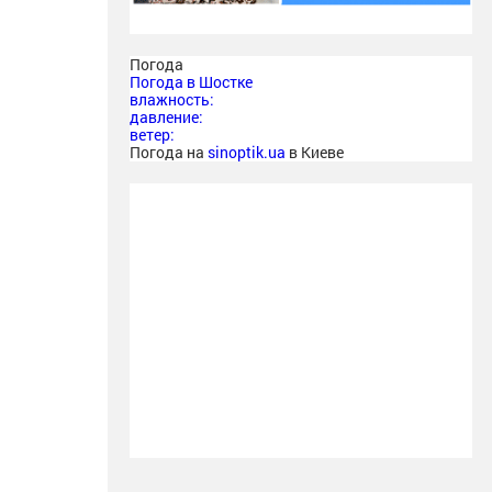
Погода
Погода в
Шостке
влажность:
давление:
ветер:
Погода на
sinoptik.ua
в Киеве