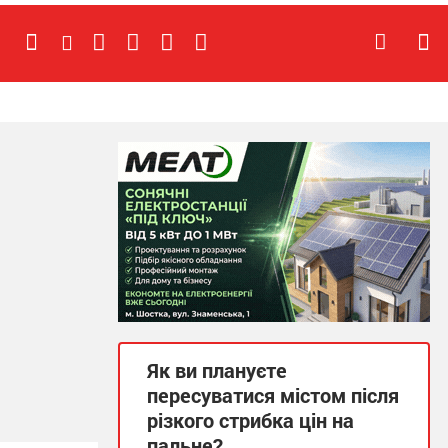
Як ви плануєте
пересуватися містом після
різкого стрибка цін на
пальне?