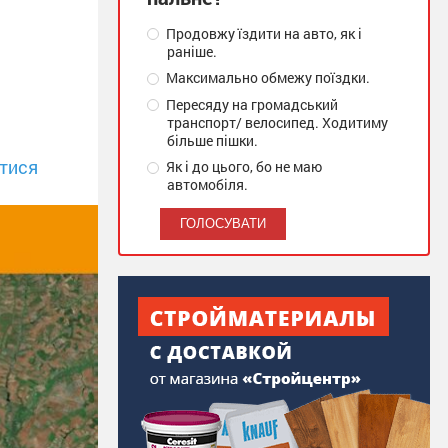
Продовжу їздити на авто, як і
раніше.
Максимально обмежу поїздки.
Пересяду на громадський
транспорт/ велосипед. Ходитиму
більше пішки.
тися
Як і до цього, бо не маю
автомобіля.