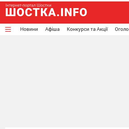
Новини
Афіша
Конкурси та Акції
Огол