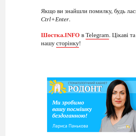
Якщо ви знайшли помилку, будь ласк
Ctrl+Enter
.
Шостка.INFO
в
Telegram
. Цікаві т
нашу
сторінку
!