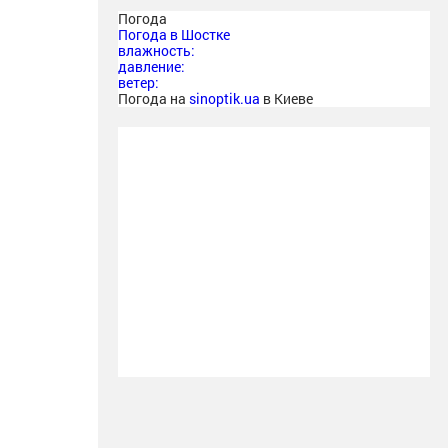
Погода
Погода в
Шостке
влажность:
давление:
ветер:
Погода на
sinoptik.ua
в Киеве