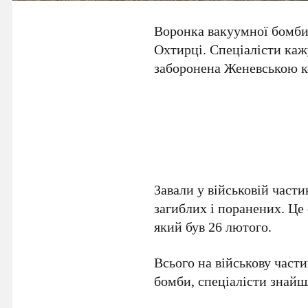
Воронка вакуумної бомби 
Охтирці. Спеціалісти каж
заборонена Женевською к
Завали у військовій части
загиблих і поранених. Це
який був 26 лютого.
Всього на військову част
бомби, спеціалісти знайш