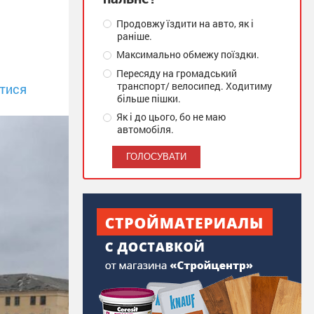
Продовжу їздити на авто, як і
раніше.
Максимально обмежу поїздки.
Пересяду на громадський
транспорт/ велосипед. Ходитиму
тися
більше пішки.
Як і до цього, бо не маю
автомобіля.