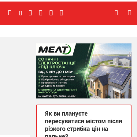
Як ви плануєте
пересуватися містом після
різкого стрибка цін на
пальне?