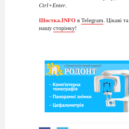
Ctrl+Enter
.
Шостка.INFO
в
Telegram
. Цікаві т
нашу
сторінку
!