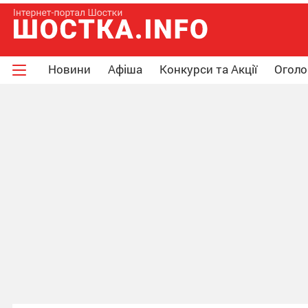
Новини
Афіша
Конкурси та Акції
Огол