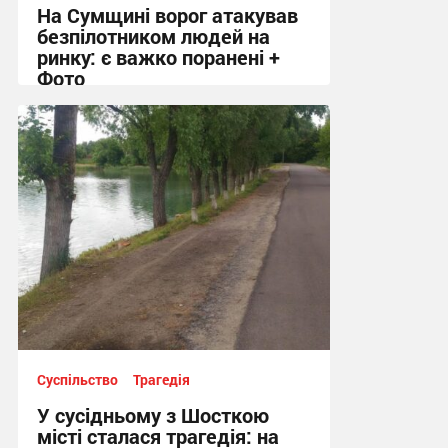
На Сумщині ворог атакував
безпілотником людей на
ринку: є важко поранені +
Фото
10:41, 7.08.2026
Суспільство
Трагедія
У сусідньому з Шосткою
місті сталася трагедія: на