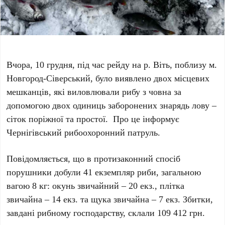
Вчора, 10 грудня, під час рейду на р. Віть, поблизу м.
Новгород-Сіверський, було виявлено двох місцевих
мешканців, які виловлювали рибу з човна за
допомогою двох одиниць заборонених знарядь лову –
сіток поріжної та простої. Про це інформує
Чернігівський рибоохоронний патруль.
Повідомляється, що в протизаконний спосіб
порушники добули 41 екземпляр риби, загальною
вагою 8 кг: окунь звичайний – 20 екз., плітка
звичайна – 14 екз. та щука звичайна – 7 екз. Збитки,
завдані рибному господарству, склали 109 412 грн.