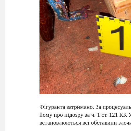
Фігуранта затримано. За процесуал
йому про підозру за ч. 1 ст. 121 КК
встановлюються всі обставини злоч