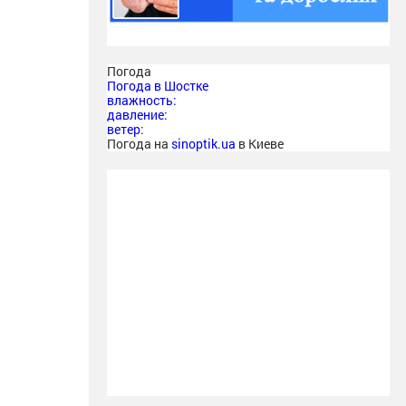
Погода
Погода в
Шостке
влажность:
давление:
ветер:
Погода на
sinoptik.ua
в Киеве