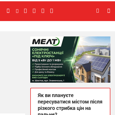
Як ви плануєте
пересуватися містом після
різкого стрибка цін на
пальне?