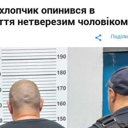
хлопчик опинився в
иття нетверезим чоловіком
Поділи