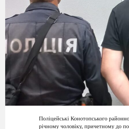
Поліцейські Конотопського районног
річному чоловіку, причетному до по