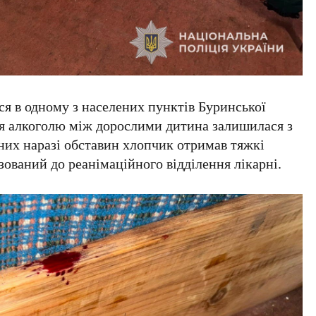
ся в одному з населених пунктів Буринської
ня алкоголю між дорослими дитина залишилася з
них наразі обставин хлопчик отримав тяжкі
зований до реанімаційного відділення лікарні.