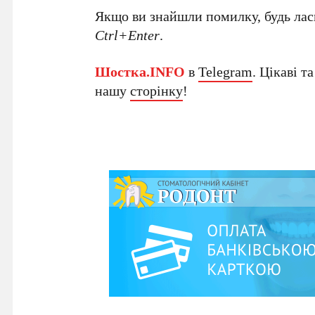
Якщо ви знайшли помилку, будь ласк
Ctrl+Enter
.
Шостка.INFO
в
Telegram
. Цікаві т
нашу
сторінку
!