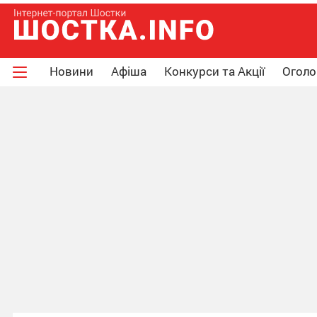
Новини
Афіша
Конкурси та Акції
Огол