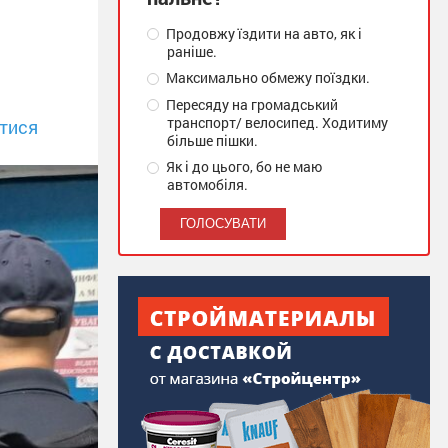
Продовжу їздити на авто, як і
раніше.
Максимально обмежу поїздки.
Пересяду на громадський
транспорт/ велосипед. Ходитиму
тися
більше пішки.
Як і до цього, бо не маю
автомобіля.