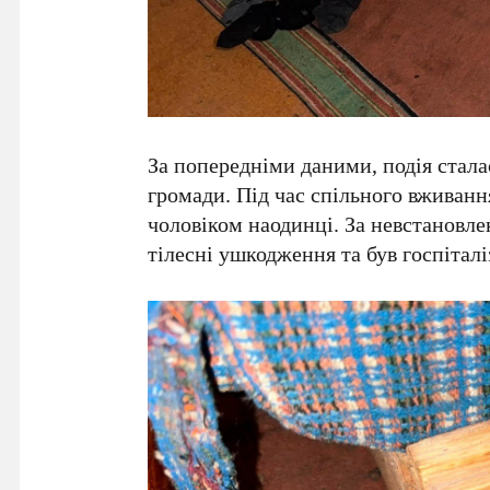
За попередніми даними, подія стала
громади. Під час спільного вживан
чоловіком наодинці. За невстановле
тілесні ушкодження та був госпіталі