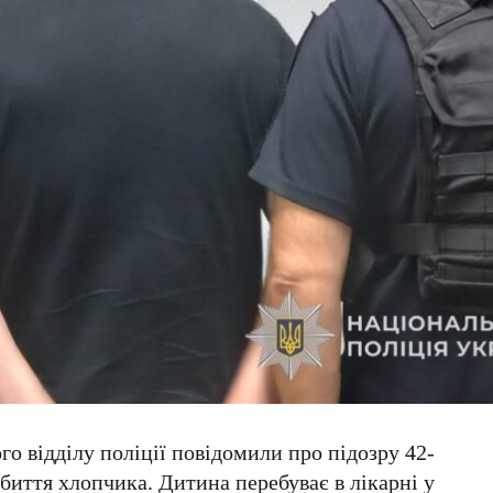
о відділу поліції повідомили про підозру 42-
биття хлопчика. Дитина перебуває в лікарні у