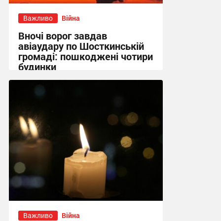
Важливо
Війна
Вночі ворог завдав
авіаудару по Шосткинській
громаді: пошкоджені чотири
будинки
09:09 сьогодні
Важливо
Війна