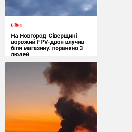
Війна
На Новгород-Сіверщині
ворожий FPV-дрон влучив
біля магазину: поранено 3
людей
13:55 сьогодні