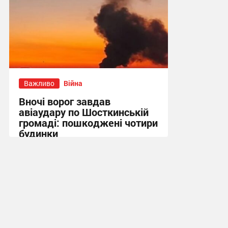
Важливо
Війна
Вночі ворог завдав
авіаудару по Шосткинській
громаді: пошкоджені чотири
будинки
09:09 вчора