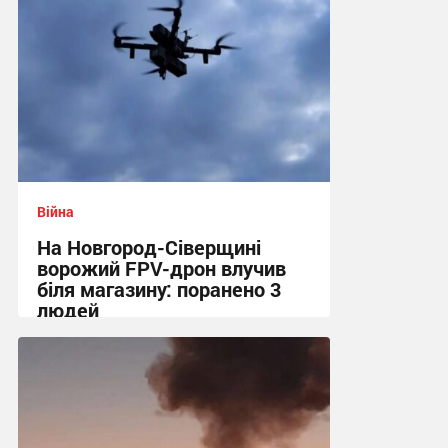
Війна
На Новгород-Сіверщині
ворожий FPV-дрон влучив
біля магазину: поранено 3
людей
13:55 вчора