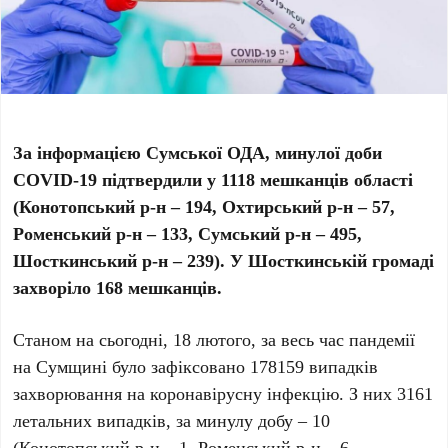
За інформацією Сумської ОДА, минулої доби
COVID
-19 підтвердили у 1118 мешканців області
(Конотопський р-н – 194, Охтирський р-н – 57,
Роменський р-н –
1
33, Сумський р-н – 495,
Шосткинський р-н – 239
). У Шосткинській громаді
захворіло 168 мешканців.
Станом на сьогодні, 18 лютого, за весь час пандемії
на Сумщині було зафіксовано 178159 випадків
захворювання на коронавірусну інфекцію. З них 3161
летальних випадків, за минулу добу – 10
(Конотопський р-н – 1, Роменський р-н – 6,