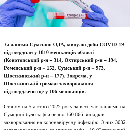
За даними Сумської ОДА, минулої доби COVID-19
підтвердили у 1810 мешканців області
(Конотопський р-н –
314, Охтирський р-н
–
194,
Роменський р-н
–
152,
Сумський р-н –
973
,
Шостк
инський р-н
–
177
). Зокрема, у
Шосткинській громаді захворювання
підтверджено ще у 106 мешканців.
Станом на 5 лютого 2022 року за весь час пандемії на
Сумщині було зафіксовано 160 866 випадків
захворювання на коронавірусну інфекцію. З них 3032
летальних випадки, за минулу добу – 10 (Охтирський