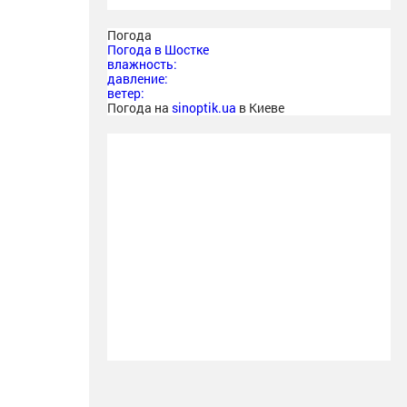
Погода
Погода в
Шостке
влажность:
давление:
ветер:
Погода на
sinoptik.ua
в Киеве