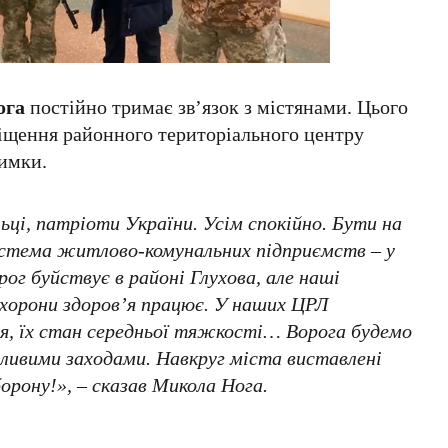
ога
постійно тримає зв’язок з містянами. Цього
міщення районного територіального центру
римки.
ьці, патріоти України. Усім спокійно. Бути на
система житлово-комунальних підприємств – у
рог буйствує в районі Глухова, але наші
 охорони здоров’я працює. У наших ЦРЛ
ця, їх стан середньої тяжкості… Ворога будемо
ивими заходами. Навкруг міста виставлені
рону!», – сказав Микола Нога.