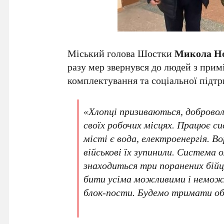
Міський голова Шостки
Микола Н
разу мер звернувся до людей з при
комплектування та соціальної підт
«Хлопці призиваються, добровол
своїх робочих місцях. Працює 
місті є вода, електроенергія. Во
військові їх зупинили. Система
знаходиться три поранених бій
бити усіма можливими і неможл
блок-пости. Будемо тримати обо