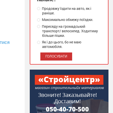
Продовжу їздити на авто, як і
раніше.
Максимально обмежу поїздки.
Пересяду на громадський
транспорт/ велосипед. Ходитиму
більше пішки.
тися
Як і до цього, бо не маю
автомобіля.