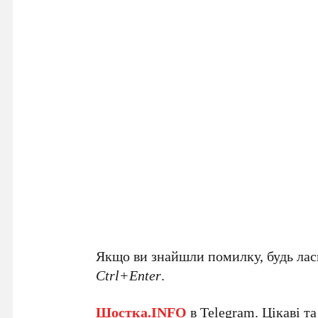
Якщо ви знайшли помилку, будь ласк
Ctrl+Enter
.
Шостка.INFO
в
Telegram
. Цікаві т