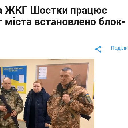
ма ЖКГ Шостки працює
г міста встановлено блок-
Поділи