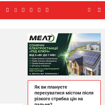
Як ви плануєте
пересуватися містом після
різкого стрибка цін на
пальне?