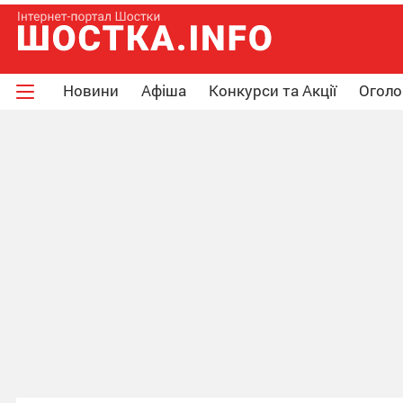
Новини
Афіша
Конкурси та Акції
Огол