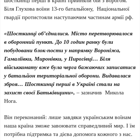
шосткинці перші в країні прийняли бій з ворогом.
Біля Глухова воїни 13-го батальйону, Національної
гвардії протистояли наступаючим частинам армії рф.
«Шосткинці об’єдналися. Місто перетворювалося
в оборонний пункт. До 10 годин ранку були
побудовани блок-пости у напрямку Вороніжа,
Гамаліївки, Миронівки, у Пирогівці… Біля
військкомату вже була черга бажаючих записатися
у батальйон територіальної оборони. Видавалася
зброя… Шосткинці перші в Україні стали на
захист своєї Батьківщини»,
– зазначив Микола
Нога.
Він переконаний: лише завдяки українським воїнам
наша країна зможе завоювати справедливий мир. І їм
потрібна підтримка та дієва допомога кожного з нас.