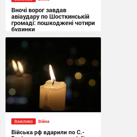
Вночі ворог завдав
авіаудару по Шосткинській
громаді: пошкоджені чотири
будинки
09:09 сьогодні
Важливо
Війна
Війська рф вдарили по С.-