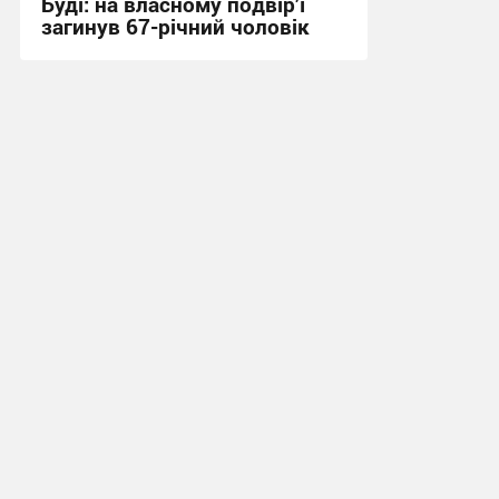
Буді: на власному подвір’ї
загинув 67-річний чоловік
21:31 вчора