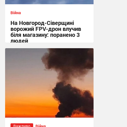
Війна
На Новгород-Сіверщині
ворожий FPV-дрон влучив
біля магазину: поранено 3
людей
13:55 сьогодні
Важливо
Війна