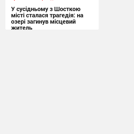
У сусідньому з Шосткою
місті сталася трагедія: на
озері загинув місцевий
житель
10:13, 7.08.2026