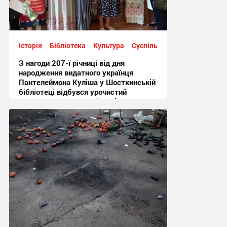
Історія
Бібліотека
Культура
Суспільство
З нагоди 207-ї річниці від дня
народження видатного українця
Пантелеймона Куліша у Шосткинській
бібліотеці відбувся урочистий
культурно-мистецький захід + Фото
12:44, 7.08.2026