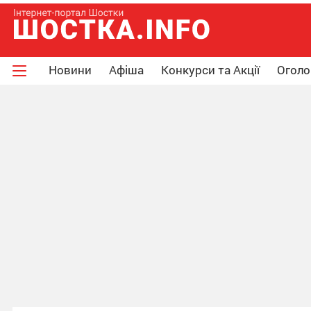
Новини
Афіша
Конкурси та Акції
Огол