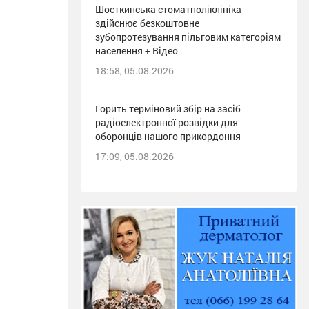
Шосткинська стоматполіклініка
здійснює безкоштовне
зубопротезування пільговим категоріям
населення + Відео
18:58, 05.08.2026
Горить терміновий збір на засіб
радіоелектронної розвідки для
оборонців нашого прикордоння
17:09, 05.08.2026