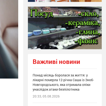
Важливі новини
Понад місяць боролася за життя: у
лікарні померла 12-річна Саша із Зноб-
Новгородського, яка отримала опіки
унаслідок атаки безпілотника
20:33, 05.08.2026