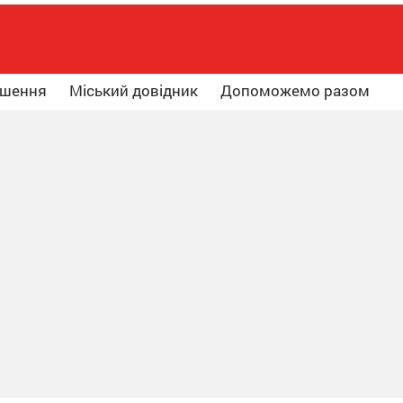
ошення
Міський довідник
Допоможемо разом