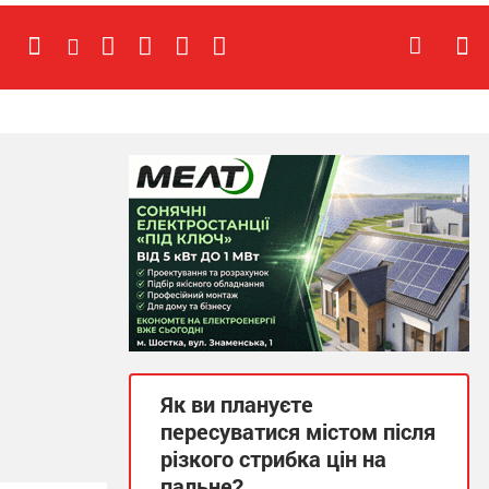
Як ви плануєте
пересуватися містом після
різкого стрибка цін на
пальне?