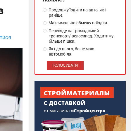
в
Продовжу їздити на авто, як і
раніше.
Максимально обмежу поїздки.
Пересяду на громадський
транспорт/ велосипед. Ходитиму
тися
більше пішки.
Як і до цього, бо не маю
автомобіля.