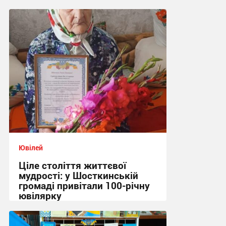
Ювілей
Ціле століття життєвої
мудрості: у Шосткинській
громаді привітали 100-річну
ювілярку
11:51, 29.07.2026