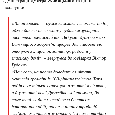
адміністрації
Дмитра Живицького
та цінні
подарунки.
«
Такий ювілей — дуже важлива і значима подія,
адже далеко не кожному судилося зустріти
настільки поважний вік. Від усієї душі бажаю
Вам міцного здоров’я, щедрої долі, любові від
оточуючих, щастя, затишку, радості у
власному домі
», – звернувся до ювілярки Віктор
Губенко.
«
На жаль, не часто доводиться вітати
жителів громади із 100-річним ювілеєм. Така
подія є не тільки значущою в житті ювілярки,
а й у житті всієї Дружбівської громади, бо
саме такі люди є очевидцями багатьох
історичних подій, носіями наших традицій,
глибокої життєвої мудрості. На них потрібно