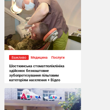
Важливо
Медицина
Послуги
Шосткинська стоматполіклініка
здійснює безкоштовне
зубопротезування пільговим
категоріям населення + Відео
18:58 вчора